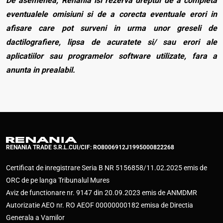
De asemenea, Renania isi rezerva dreptul de a completa
eventualele omisiuni si de a corecta eventuale erori in
afisare care pot surveni in urma unor greseli de
dactilografiere, lipsa de acuratete si/ sau erori ale
aplicatiilor sau programelor software utilizate, fara a
anunta in prealabil.
RENANIA TRADE S.R.L.
CUI/CIF: RO8006912
J1995000822268
Certificat de inregistrare Seria B NR 5156858/11.02.2025 emis de
ORC de pe langa Tribunalul Mures
Aviz de functionare nr. 9147 din 20.09.2023 emis de ANMDMR
Autorizatie AEO nr. RO AEOF 00000000182 emisa de Directia
Generala a Vamilor