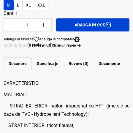
M
L
XL
XXL
Cant. :
ADAUGĂ ÎN COȘ
Adaugă la favorite
Adaugă la comparare
(0 review-uri)
Scrie un review
Descriere
Specificații
Review (0)
Documente
CARACTERISTICI
MATERIAL:
STRAT EXTERIOR: nailon, impregnat cu HPT (imersie pe
baza de PVC - Hydropellent Technology);
STRAT INTERIOR: tricot flausat;