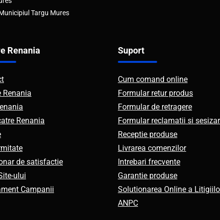
ures
 Municipiul Targu Mures
e Renania
Suport
ct
Cum comand online
e Renania
Formular retur produs
enania
Formular de retragere
catre Renania
Formular reclamatii si sesizar
e
Receptie produse
mitate
Livrarea comenzilor
onar de satisfactie
Intrebari frecvente
ite-ului
Garantie produse
ament Campanii
Solutionarea Online a Litigiilo
ANPC