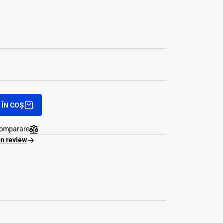
ÎN COȘ
comparare
un review