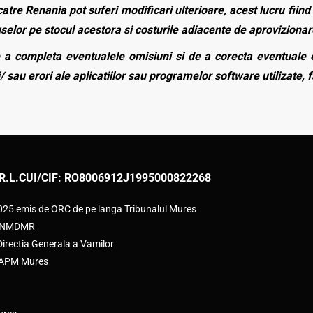
atre Renania pot suferi modificari ulterioare, acest lucru fiind 
duselor pe stocul acestora si costurile adiacente de aprovizionar
a completa eventualele omisiuni si de a corecta eventuale e
/ sau erori ale aplicatiilor sau programelor software utilizate, 
R.L.
CUI/CIF: RO8006912
J1995000822268
2025 emis de ORC de pe langa Tribunalul Mures
e ANMDMR
rectia Generala a Vamilor
e APM Mures