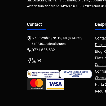
Str. Dezrobirii, Nr. 19, Targu Mures, 540240, Judetul M
Aviz de functionare nr. 14263 din 10.07.2023 emis de
Contact
Despr
Str. Dezrobirii, Nr. 19, Targu Mures,
Conta
540240, Judetul Mures
Despr
0721 635 532
Blog R
Plata 
Carier
Confor
Chesti
Harta S
Regul