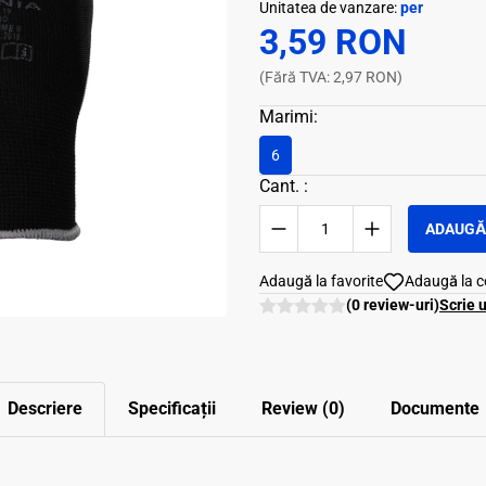
Unitatea de vanzare:
per
3,59 RON
(Fără TVA: 2,97 RON)
Marimi:
6
Cant. :
ADAUGĂ 
Adaugă la favorite
Adaugă la 
(0 review-uri)
Scrie 
Descriere
Specificații
Review (0)
Documente