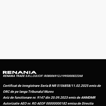
conformitate
conformitate
conformitate
C267 2021
C267 2021
C267 2021
Fisa tehnica
Fisa tehnica
Fisa tehnica
Descarcă
C267 2021
C267 2021
C267 2021
Instructiuni
Instructiuni
Instructiuni
Descarcă
de utilizare
de utilizare
de utilizare
C267 2021
C267 2021
C267 2021
RENANIA TRADE S.R.L.
CUI/CIF: RO8006912
J1995000822268
Certificat de inregistrare Seria B NR 5156858/11.02.2025 emis de
ORC de pe langa Tribunalul Mures
Aviz de functionare nr. 9147 din 20.09.2023 emis de ANMDMR
Autorizatie AEO nr. RO AEOF 00000000182 emisa de Directia