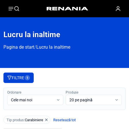
Lucru la inaltime
Pagina de start
/
Lucru la inaltime
FILTRE
1
Ordonare
Produse
Tip produs:
Carabiniere
Resetează tot