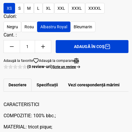
XS
S
M
L
XL
XXL
XXXL
XXXXL
Culori:
Negru
Rosu
Albastru Royal
Bleumarin
Cant. :
ADAUGĂ ÎN COȘ
Adaugă la favorite
Adaugă la comparare
(0 review-uri)
Scrie un review
Descriere
Specificații
Vezi corespondenţă mărimi
R
CARACTERISTICI
COMPOZITIE: 100% bbc.;
MATERIAL: tricot pique;