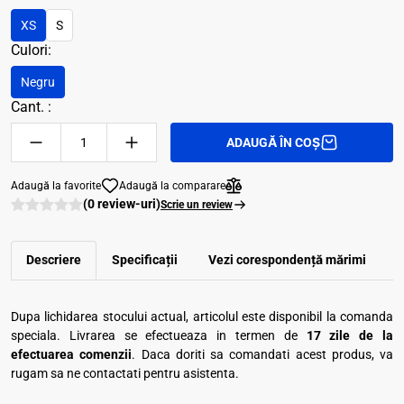
XS
S
Culori:
Negru
Cant. :
ADAUGĂ ÎN COȘ
Adaugă la favorite
Adaugă la comparare
(0 review-uri)
Scrie un review
Descriere
Specificații
Vezi corespondenţă mărimi
R
Dupa lichidarea stocului actual, articolul este disponibil la comanda
speciala. Livrarea se efectueaza in termen de
17 zile de la
efectuarea comenzii
. Daca doriti sa comandati acest produs, va
rugam sa ne contactati pentru asistenta.