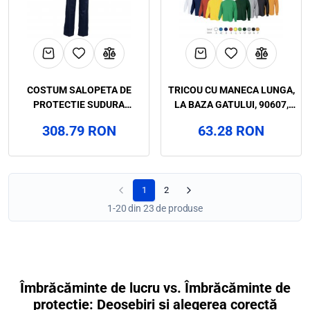
COSTUM SALOPETA DE
TRICOU CU MANECA LUNGA,
PROTECTIE SUDURA
LA BAZA GATULUI, 90607,
STANDARD FLAME, ART.1B58
ART.2B62
308.79 RON
63.28 RON
(9021)
1
2
1-20 din 23 de produse
Îmbrăcăminte de lucru vs. Îmbrăcăminte de
protecție: Deosebiri și alegerea corectă