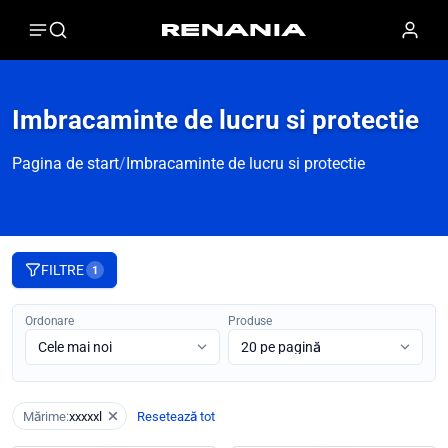
Imbracaminte de lucru si protectie
Pagina de start
/
Imbracaminte de lucru si protectie
FILTRE
1
Ordonare
Produse
Mărime:
xxxxxl
Resetează tot