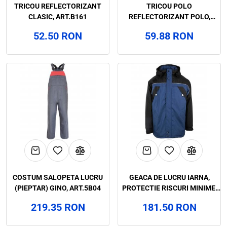
TRICOU REFLECTORIZANT
TRICOU POLO
CLASIC, ART.B161
REFLECTORIZANT POLO,
ART.B175
52.50 RON
59.88 RON
COSTUM SALOPETA LUCRU
GEACA DE LUCRU IARNA,
(PIEPTAR) GINO, ART.5B04
PROTECTIE RISCURI MINIME,
ARHUS, RENANIA, ART. 3B28,
219.35 RON
181.50 RON
(90735)