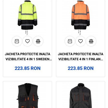
JACHETA PROTECTIE INALTA
JACHETA PROTECTIE INALTA
VIZIBILITATE 4 IN 1 SWEDEN
VIZIBILITATE 4 IN 1 FINLAND
NEXT HI-VIS, RENANIA,
NEXT HI-VIS, RENANIA,
223.85 RON
223.85 RON
ART.535B
ART.536B