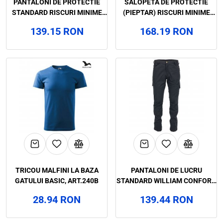
PANTALONI DE PROTECTIE
SALOPETA DE PROTECTIE
STANDARD RISCURI MINIME
(PIEPTAR) RISCURI MINIME
RICHARD NEXT, RENANIA, ART.
RICHARD NEXT, RENANIA, ART.
139.15 RON
168.19 RON
9B33
9B34
TRICOU MALFINI LA BAZA
PANTALONI DE LUCRU
GATULUI BASIC, ART.240B
STANDARD WILLIAM CONFORT,
RENANIA, ART.106B
28.94 RON
139.44 RON