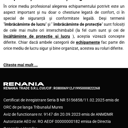
În orice mediu profesional alegerea echipamentului potrivit este un
aspect important și nu doar o chestiune legată de confort, ci în
special de siguranță și conformitate legală. Deși termenii
"
îmbrăcăminte de lucru
" și "
îmbrăcăminte de protecție
" sunt folosiți
de cele mai multe ori interschimbabil (la fel cum sunt și cei de
încălțăminte de protecție și lucru
), aceștia vizează concepte
diferite. Chiar dacă ambele categorii de
echipamente
fac parte din
orice mediu de lucru sigur și bine organizat, acestea au roluri diferite.
Citeste mai mult ...
RENANIA TRADE S.R.L.
CUI/CIF: RO8006912
J1995000822268
Certificat de inregistrare Seria B NR 5156858/11.02.2025 emis de
ORC de pe langa Tribunalul Mures
Aviz de functionare nr. 9147 din 20.09.2023 emis de ANMDMR
Autorizatie AEO nr. RO AEOF 00000000182 emisa de Directia