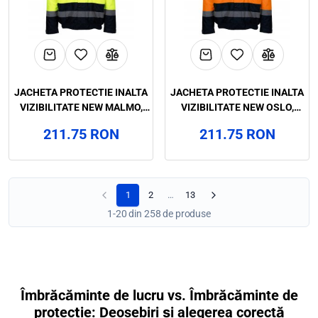
JACHETA PROTECTIE INALTA
JACHETA PROTECTIE INALTA
VIZIBILITATE NEW MALMO,
VIZIBILITATE NEW OSLO,
RENANIA, ART.5B38
RENANIA, ART.5B32
211.75 RON
211.75 RON
1
2
…
13
1-20 din 258 de produse
Îmbrăcăminte de lucru vs. Îmbrăcăminte de
protecție: Deosebiri și alegerea corectă