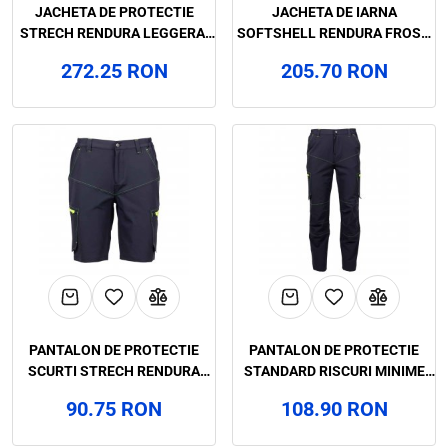
JACHETA DE PROTECTIE
JACHETA DE IARNA
STRECH RENDURA LEGGERA,
SOFTSHELL RENDURA FROST,
RENANIA, ART. 544B
RENANIA, ART.1B00
272.25 RON
205.70 RON
PANTALON DE PROTECTIE
PANTALON DE PROTECTIE
SCURTI STRECH RENDURA
STANDARD RISCURI MINIME
LIGHT, RENANIA, ART. 95B0
STRECH RENDURA LIGHT,
90.75 RON
108.90 RON
RENANIA, ART. 93B0