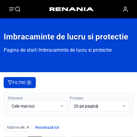
Imbracaminte de lucru si protectie
Pagina de start
/
Imbracaminte de lucru si protectie
FILTRE
1
Ordonare
Produse
Mărime:
m
Resetează tot