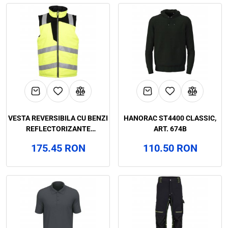
VESTA REVERSIBILA CU BENZI
HANORAC ST4400 CLASSIC,
REFLECTORIZANTE
ART. 674B
PROTECTIE RISCURI MINIME
175.45 RON
110.50 RON
IARNA NEW REVERSO,
RENANIA, ART.3B87