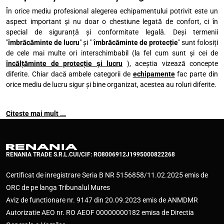
În orice mediu profesional alegerea echipamentului potrivit este un
aspect important și nu doar o chestiune legată de confort, ci în
special de siguranță și conformitate legală. Deși termenii
"
îmbrăcăminte de lucru
" și "
îmbrăcăminte de protecție
" sunt folosiți
de cele mai multe ori interschimbabil (la fel cum sunt și cei de
încălțăminte de protecție și lucru
), aceștia vizează concepte
diferite. Chiar dacă ambele categorii de
echipamente
fac parte din
orice mediu de lucru sigur și bine organizat, acestea au roluri diferite.
Citeste mai mult ...
RENANIA TRADE S.R.L.
CUI/CIF: RO8006912
J1995000822268
Certificat de inregistrare Seria B NR 5156858/11.02.2025 emis de
ORC de pe langa Tribunalul Mures
Aviz de functionare nr. 9147 din 20.09.2023 emis de ANMDMR
Autorizatie AEO nr. RO AEOF 00000000182 emisa de Directia