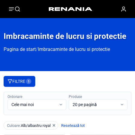
Imbracaminte de lucru si protectie
Pagina de start
/
Imbracaminte de lucru si protectie
FILTRE
1
Ordonare
Produse
Culoare:
Alb/albastru royal
Resetează tot